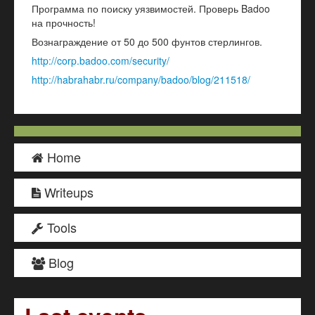
Программа по поиску уязвимостей. Проверь Badoo
на прочность!
Вознаграждение от 50 до 500 фунтов стерлингов.
http://corp.badoo.com/security/
http://habrahabr.ru/company/badoo/blog/211518/
Home
Writeups
Tools
Blog