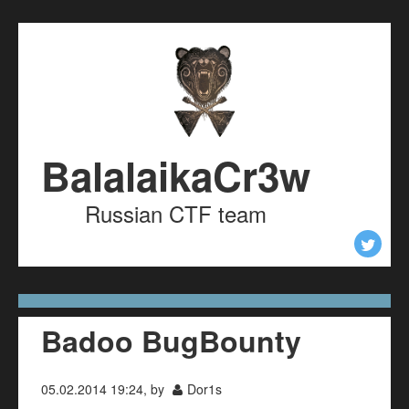
Skip to content
Skip to navigation
BalalaikaCr3w
Russian CTF team
Badoo BugBounty
05.02.2014 19:24, by
Dor1s